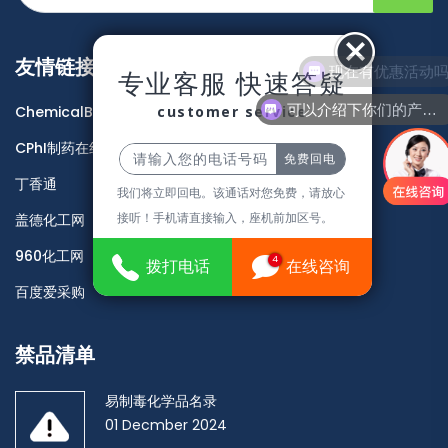
友情链接
现在有优惠活动
专业客服 快速答疑
可以介绍下你们的产品么
customer service
ChemicalBook
CPhI制药在线
丁香通
我们将立即回电。该通话对您免费，请放心
接听！手机请直接输入，座机前加区号。
盖德化工网
960化工网
4
拨打电话
在线咨询
百度爱采购
禁品清单
易制毒化学品名录
01 Decmber 2024