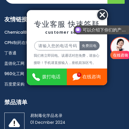
友情链接
专业客服 快速答疑
可以介绍下你们的产品么
customer service
ChemicalBook
CPhI制药在线
丁香通
我们将立即回电。该通话对您免费，请放心
接听！手机请直接输入，座机前加区号。
盖德化工网
960化工网
9
拨打电话
在线咨询
百度爱采购
禁品清单
易制毒化学品名录
01 Decmber 2024