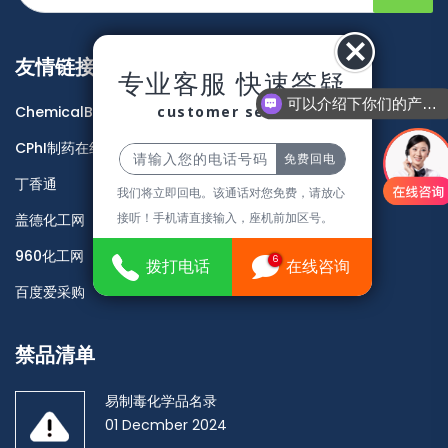
友情链接
专业客服 快速答疑
可以介绍下你们的产品么
customer service
ChemicalBook
CPhI制药在线
丁香通
我们将立即回电。该通话对您免费，请放心
接听！手机请直接输入，座机前加区号。
盖德化工网
960化工网
6
拨打电话
在线咨询
百度爱采购
禁品清单
易制毒化学品名录
01 Decmber 2024