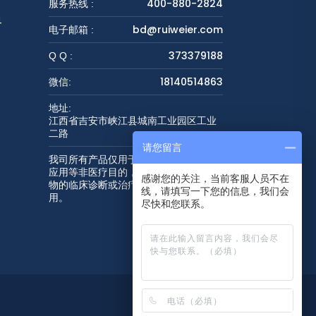
400-880-2824
服务热线 :
4
bd@ruiweier.com
电子邮箱 :
373379188
Q Q :
18140514863
微信:
地址:
江西省吉安市峡江县城南工业园区工业
二路
请您留言
我司所有产品仅用于科学研究或者工业
应用等非医疗目的，不可用于人类或动
感谢您的关注，当前客服人员不在
物的临床诊断或治疗，非药用，非食
线，请填写一下您的信息，我们会
用。
尽快和您联系。