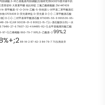
丙烷磺酸;3-环己基氨基丙烷磺酸[生物研究用GOOD'S缓冲液中的
]
恩替诺特
大黄素甲醚
他比特啶
三氟乙酰赖氨酸
ZM 447439
H
N-苯甲酰基-5'-O-(4
N-乙酰-5-羟色胺
L-对甲基二苯甲酰酒石
水物
EPZ6438
D-荧光素钾盐
D-荧光素
D-(+)-二苯甲酰酒石酸
水物)
D-(+)-二对甲基苯甲酰酒石酸
879085-55-9
865536-65-
148-39-5);6R
90038-01-0
80822-15-7);L-酒石酸拆分剂;一水
S
79416-27-6
71607-32-4
64485-82-1);去甲基氨噻肟酸乙酯
99%;2
8-97-1);己烯雌酚
860-79-7
99%;5-乙酰基-2
8%+;2
88-14-2
87-42-3
84-79-7
7S头孢呋辛