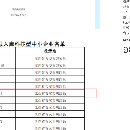
氨基
成分
TEC
酸一
(无
8
97
合(2
689
9