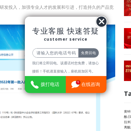
研发投入，加强专业人才的发展和引进，打造持久的产品竞
专业客服 快速答疑
customer service
我们将立即回电。该通话对您免费，请放心
接听！手机请直接输入，座机前加区号。
5
拨打电话
在线咨询
T
黄钟
酚;(E
拉米
离酸