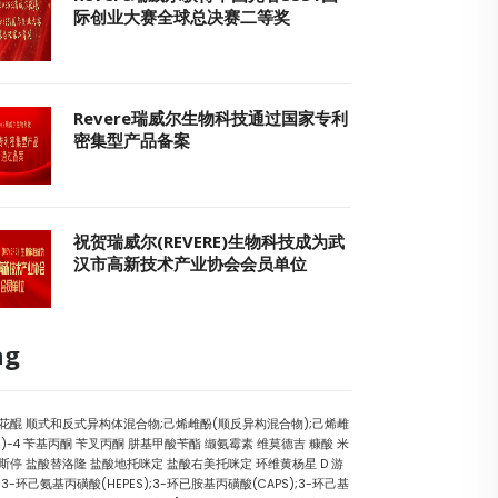
际创业大赛全球总决赛二等奖
Revere瑞威尔生物科技通过国家专利
密集型产品备案
祝贺瑞威尔(REVERE)生物科技成为武
汉市高新技术产业协会会员单位
ag
花醌
顺式和反式异构体混合物;己烯雌酚(顺反异构混合物);己烯雌
)-4
苄基丙酮
苄叉丙酮
肼基甲酸苄酯
缬氨霉素
维莫德吉
糠酸
米
斯停
盐酸替洛隆
盐酸地托咪定
盐酸右美托咪定
环维黄杨星 D
游
;3-环己氨基丙磺酸(HEPES);3-环已胺基丙磺酸(CAPS);3-环己基