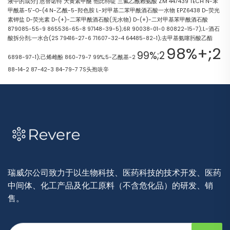
液中的成分]
恩替诺特
大黄素甲醚
他比特啶
三氟乙酰赖氨酸
ZM 447439
TECH
N-苯
甲酰基-5'-O-(4
N-乙酰-5-羟色胺
L-对甲基二苯甲酰酒石酸一水物
EPZ6438
D-荧光
素钾盐
D-荧光素
D-(+)-二苯甲酰酒石酸(无水物)
D-(+)-二对甲基苯甲酰酒石酸
879085-55-9
865536-65-8
97148-39-5);6R
90038-01-0
80822-15-7);L-酒石
酸拆分剂;一水合(2S
79416-27-6
71607-32-4
64485-82-1);去甲基氨噻肟酸乙酯
98%+;2
99%;2
6898-97-1);己烯雌酚
860-79-7
99%;5-乙酰基-2
88-14-2
87-42-3
84-79-7
7S头孢呋辛
瑞威尔公司致力于以生物科技、医药科技的技术开发、医药
中间体、化工产品及化工原料（不含危化品）的研发、销
售。