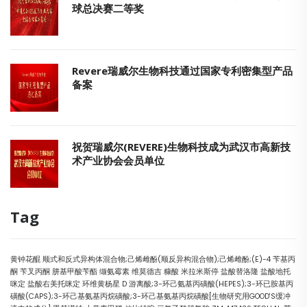
球总决赛二等奖
Revere瑞威尔生物科技通过国家专利密集型产品
备案
祝贺瑞威尔(REVERE)生物科技成为武汉市高新技
术产业协会会员单位
Tag
黄钟花醌
顺式和反式异构体混合物;己烯雌酚(顺反异构混合物);己烯雌酚;(E)-4
苄基丙
酮
苄叉丙酮
肼基甲酸苄酯
缬氨霉素
维莫德吉
糠酸
米拉米斯停
盐酸替洛隆
盐酸地托
咪定
盐酸右美托咪定
环维黄杨星 D
游离酸;3-环己氨基丙磺酸(HEPES);3-环已胺基丙
磺酸(CAPS);3-环己基氨基丙烷磺酸;3-环己基氨基丙烷磺酸[生物研究用GOOD'S缓冲