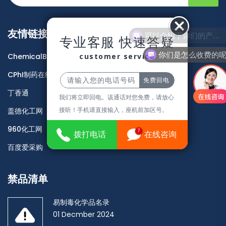
友情链接
可以介绍下你们的产品么
专业客服 快速答疑
你们是怎么收费的
customer service
ChemicalBook
CPhI制药在线
丁香通
我们将立即回电。该通话对您免费，请放心
接听！手机请直接输入，座机前加区号。
盖德化工网
960化工网
7
拨打电话
在线咨询
百度爱采购
禁品清单
易制毒化学品名录
01 Decmber 2024