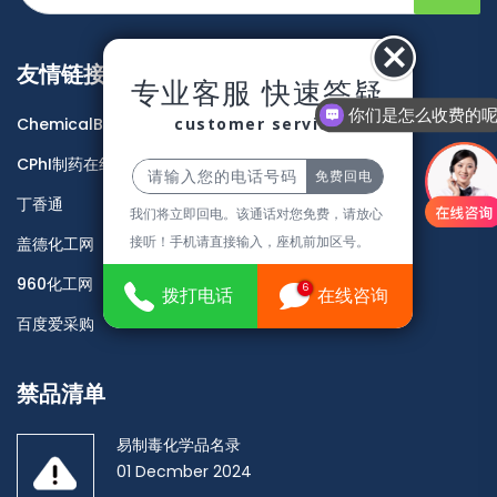
友情链接
专业客服 快速答疑
你们是怎么收费的
customer service
ChemicalBook
CPhI制药在线
丁香通
我们将立即回电。该通话对您免费，请放心
接听！手机请直接输入，座机前加区号。
盖德化工网
960化工网
6
拨打电话
在线咨询
百度爱采购
禁品清单
易制毒化学品名录
01 Decmber 2024